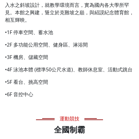
入水之斜坡設計，就教學環境而言，實為國內各大學所罕
見。本館之興建，聳立於克難坡之巔，與紹謨紀念體育館，
相互輝映。
•1F 停車空間、蓄水池
•2F 多功能公用空間、健身區、淋浴間
•3F 機房、儲藏空間
•4F 泳池本體 (標準50公尺水道)、教師休息室、活動式跳台
•5F 看台、挑高空間
•6F 音控中心
運動競技
全國制霸