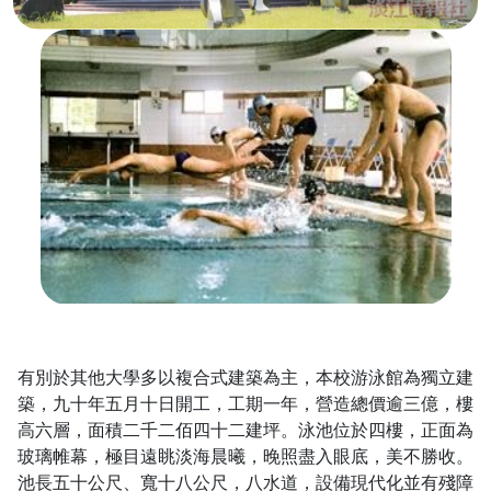
有別於其他大學多以複合式建築為主，本校游泳館為獨立建
築，九十年五月十日開工，工期一年，營造總價逾三億，樓
高六層，面積二千二佰四十二建坪。泳池位於四樓，正面為
玻璃帷幕，極目遠眺淡海晨曦，晚照盡入眼底，美不勝收。
池長五十公尺、寬十八公尺，八水道，設備現代化並有殘障