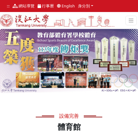
跳
:::
網站導覽
行事曆
English
身分別
到
主
要
內
容
區
:::
設備完善
體育館