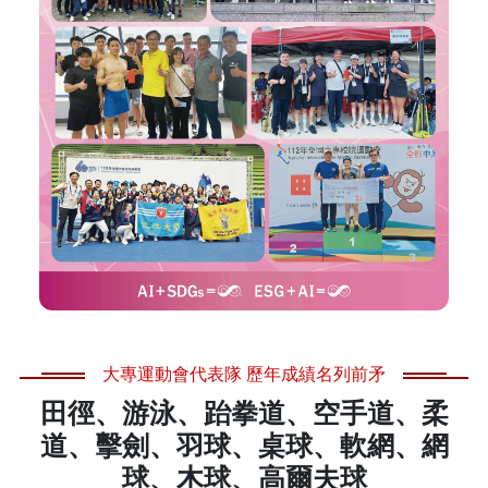
大專運動會代表隊 歷年成績名列前矛
田徑、游泳、跆拳道、空手道、柔
道、擊劍、羽球、桌球、軟網、網
球、木球、高爾夫球