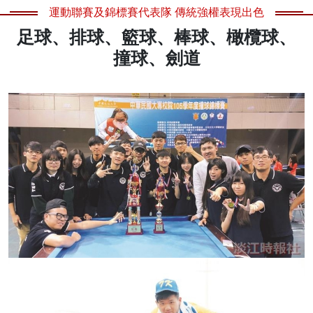
運動聯賽及錦標賽代表隊 傳統強權表現出色
足球、排球、籃球、棒球、橄欖球、
撞球、劍道