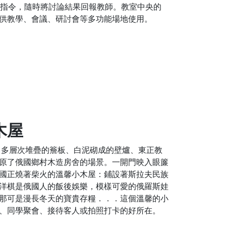
師指令，隨時將討論結果回報教師。教室中央的
供教學、會議、研討會等多功能場地使用。
木屋
、多層次堆疊的簷板、白泥砌成的壁爐、東正教
原了俄國鄉村木造房舍的場景。一開門映入眼簾
國正燒著柴火的溫馨小木屋：鋪設著斯拉夫民族
洋棋是俄國人的飯後娛樂，模樣可愛的俄羅斯娃
那可是漫長冬天的寶貴存糧．．．這個溫馨的小
、同學聚會、接待客人或拍照打卡的好所在。