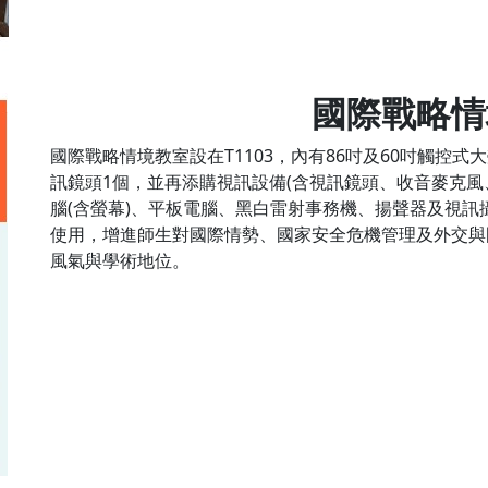
國際戰略情
國際戰略情境教室設在T1103，內有86吋及60吋觸控
訊鏡頭1個，並再添購視訊設備(含視訊鏡頭、收音麥克風、DISP
腦(含螢幕)、平板電腦、黑白雷射事務機、揚聲器及視
使用，增進師生對國際情勢、國家安全危機管理及外交與
風氣與學術地位。