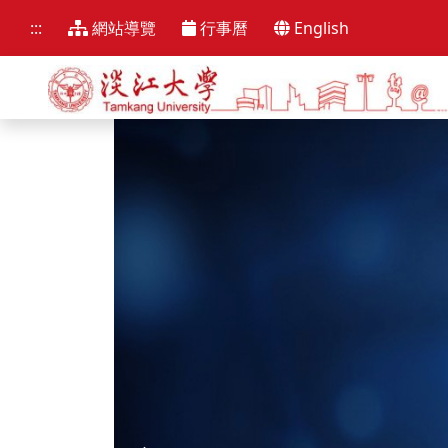
跳
到
:::
網站導覽
行事曆
English
主
要
內
容
區