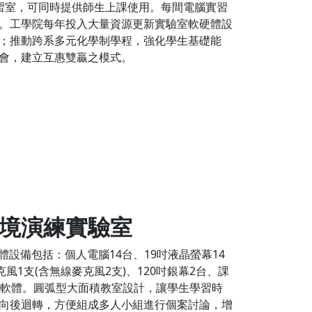
習室，可同時提供師生上課使用。每間電腦實習
。工學院每年投入大量資源更新實驗室軟硬體設
；推動跨系多元化學制學程，強化學生基礎能
會，建立互惠雙贏之模式。
境演練實驗室
體設備包括：個人電腦14台、19吋液晶螢幕14
1支(含無線麥克風2支)、120吋銀幕2台、課
S套裝軟體。圓弧型大面積教室設計，讓學生學習時
向後迴轉，方便組成多人小組進行個案討論，增