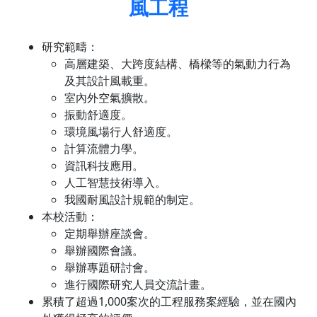
風工程
研究範疇：
高層建築、大跨度結構、橋樑等的氣動力行為
及其設計風載重。
室內外空氣擴散。
振動舒適度。
環境風場行人舒適度。
計算流體力學。
資訊科技應用。
人工智慧技術導入。
我國耐風設計規範的制定。
本校活動：
定期舉辦座談會。
舉辦國際會議。
舉辦專題研討會。
進行國際研究人員交流計畫。
累積了超過1,000案次的工程服務案經驗，並在國內