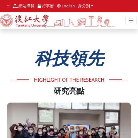
跳
:::
網站導覽
行事曆
English
身分別
到
主
要
內
容
區
:::
科技領先
HIGHLIGHT OF THE RESEARCH
研究亮點