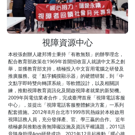
視障資源中心
本校張創辦人建邦博士秉持「有教無類」的辦學理念，
配合教育部政策在1969年首開招收盲人就讀中文系之創
舉，並獲教育部支持，積極投入中文盲用電腦之研發及
推廣服務。從「點字觸摸顯示器」的硬體研製，到「中
文點字即時雙向轉譯系統」等軟體設計，以及相關訓
練，推動視障教育資訊化及開啟視障者就業的新契機。
2009年與電信業者合作，完成臺灣首座「視障電話客服
中心」，並提出「視障電話客服整體解決方案」一系列
配套措施。2012年8月台北市1999市民熱線於本校啟用
視障話務人員，充分發揮產、官、學三贏的合作。 近年
積極參與推動改善無障礙設施及資訊平權議題，2011語
音隨身助理App研發成功，2021年12月起推動「暖心接