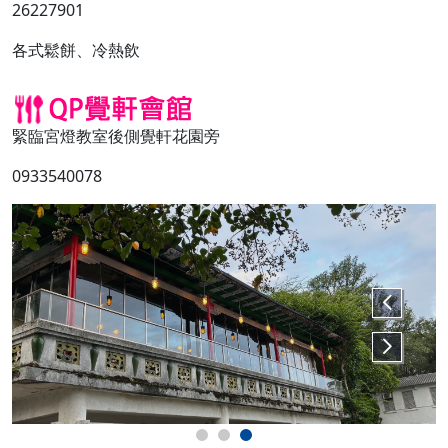
26227901
各式鬆餅、冷熱飲
緊臨宮燈教室後側覺軒花園旁
0933540078