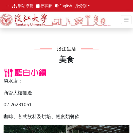
跳
:::
網站導覽
行事曆
English
身分別
到
主
要
內
容
區
:::
淡江生活
美食
淡水店：
商管大樓側邊
02-26231061
咖啡、各式飲料及烘培、輕食類餐飲