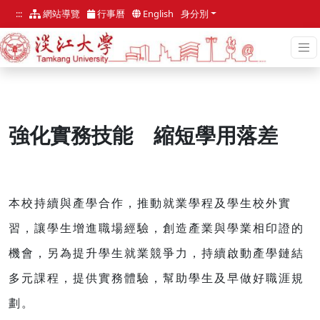
跳
:::
網站導覽
行事曆
English
身分別
到
主
要
內
容
區
:::
強化實務技能 縮短學用落差
本校持續與產學合作，推動就業學程及學生校外實
習，讓學生增進職場經驗，創造產業與學業相印證的
機會，另為提升學生就業競爭力，持續啟動產學鏈結
多元課程，提供實務體驗，幫助學生及早做好職涯規
劃。