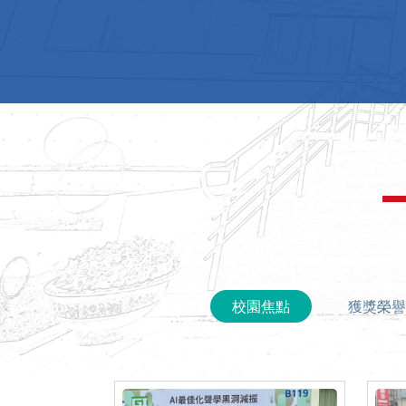
:::
校園焦點
獲獎榮譽