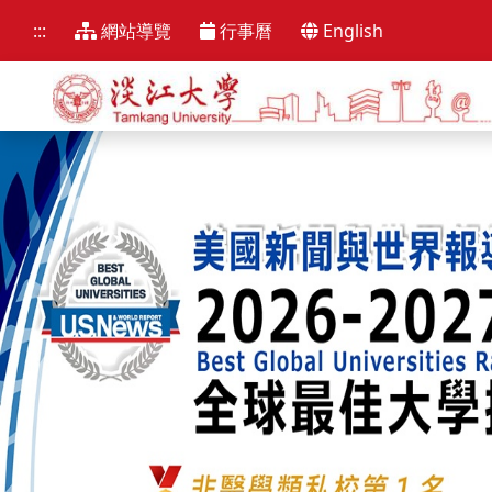
跳
到
:::
網站導覽
行事曆
English
主
要
內
容
區