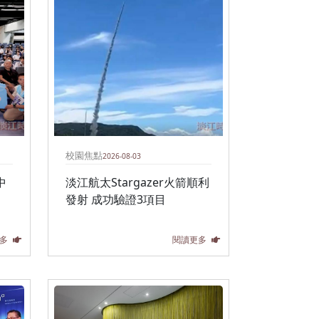
校園焦點
2026-08-03
中
淡江航太Stargazer火箭順利
發射 成功驗證3項目
多
閱讀更多