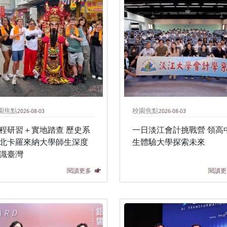
園焦點
校園焦點
2026-08-03
2026-08-03
程研習＋實地踏查 歷史系
一日淡江會計挑戰營 領高
北卡羅來納大學師生深度
生體驗大學探索未來
識臺灣
閱讀更多
閱讀更