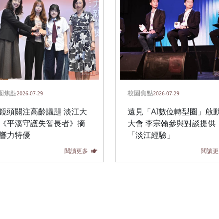
園焦點
校園焦點
2026-07-29
2026-07-29
鏡頭關注高齡議題 淡江大
遠見「AI數位轉型圈」啟
《平溪守護失智長者》摘
大會 李宗翰參與對談提供
響力特優
「淡江經驗」
閱讀更多
閱讀更