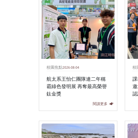
校園焦點
校
2026-08-04
航太系王怡仁團隊連二年稱
課
霸綠色發明展 再奪最高榮譽
邀
鈦金獎
認
閱讀更多