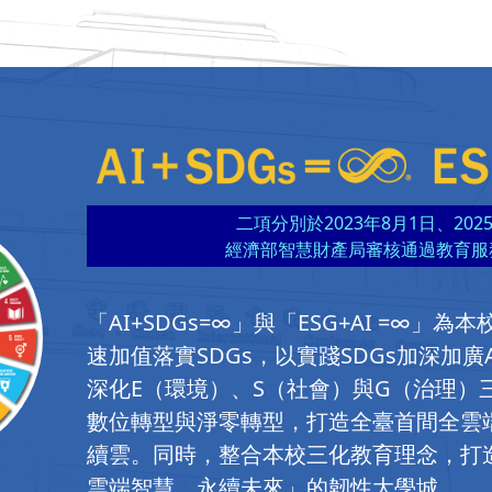
二項分別於2023年8月1日、202
經濟部智慧財產局審核通過教育服
「AI+SDGs=∞」與「ESG+AI =∞」
速加值落實SDGs，以實踐SDGs加深加廣
深化E（環境）、S（社會）與G（治理）
數位轉型與淨零轉型，打造全臺首間全雲
續雲。同時，整合本校三化教育理念，打
雲端智慧、永續未來」的韌性大學城。